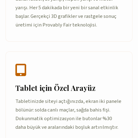
yarışı. Her 5 dakikada bir yeni bir sanal etkinlik
başlar. Gerçekçi 3D grafikler ve rastgele sonuç
üretimi için Provably Fair teknolojisi.
Tablet için Özel Arayüz
Tabletinizde siteyi açtığınızda, ekran iki panele
bölünür: solda canlı maçlar, sağda bahis fişi.
Dokunmatik optimizasyon ile butonlar %30
daha büyük ve aralarındaki boşluk artırılmıştır.