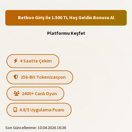
Betboo Giriş ile 1.500 TL Hoş Geldin Bonusu Al
Platformu Keşfet
4 Saatte Çekim
256-Bit Tokenizasyon
2400+ Canlı Oyun
4.8/5 Uygulama Puanı
Son Güncellenme:
10.04.2026 16:36