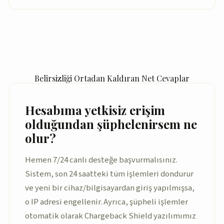
Belirsizliği Ortadan Kaldıran Net Cevaplar
Hesabıma yetkisiz erişim
olduğundan şüphelenirsem ne
olur?
Hemen 7/24 canlı desteğe başvurmalısınız.
Sistem, son 24 saatteki tüm işlemleri dondurur
ve yeni bir cihaz/bilgisayardan giriş yapılmışsa,
o IP adresi engellenir. Ayrıca, şüpheli işlemler
otomatik olarak Chargeback Shield yazılımımız