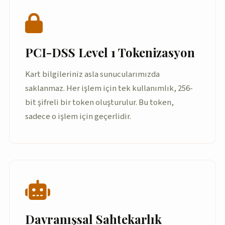
PCI-DSS Level 1 Tokenizasyon
Kart bilgileriniz asla sunucularımızda
saklanmaz. Her işlem için tek kullanımlık, 256-
bit şifreli bir token oluşturulur. Bu token,
sadece o işlem için geçerlidir.
Davranışsal Sahtekarlık