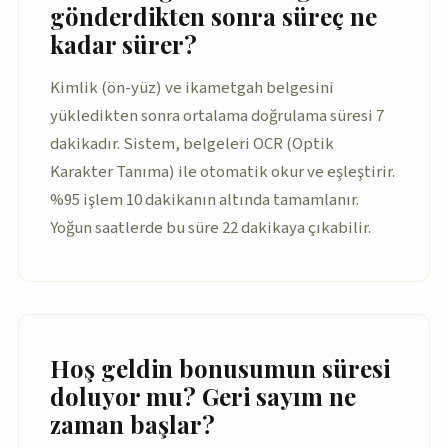
gönderdikten sonra süreç ne
kadar sürer?
Kimlik (ön-yüz) ve ikametgah belgesini
yükledikten sonra ortalama doğrulama süresi 7
dakikadır. Sistem, belgeleri OCR (Optik
Karakter Tanıma) ile otomatik okur ve eşleştirir.
%95 işlem 10 dakikanın altında tamamlanır.
Yoğun saatlerde bu süre 22 dakikaya çıkabilir.
Hoş geldin bonusumun süresi
doluyor mu? Geri sayım ne
zaman başlar?