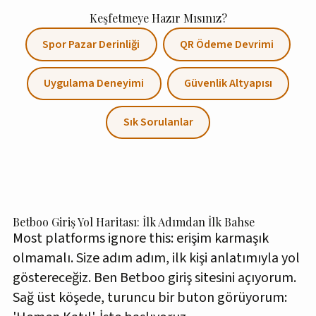
Keşfetmeye Hazır Mısınız?
Spor Pazar Derinliği
QR Ödeme Devrimi
Uygulama Deneyimi
Güvenlik Altyapısı
Sık Sorulanlar
Betboo Giriş Yol Haritası: İlk Adımdan İlk Bahse
Most platforms ignore this: erişim karmaşık
olmamalı. Size adım adım, ilk kişi anlatımıyla yol
göstereceğiz. Ben Betboo giriş sitesini açıyorum.
Sağ üst köşede, turuncu bir buton görüyorum: