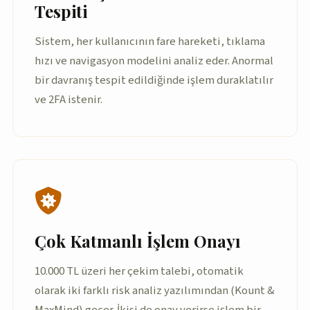
Tespiti
Sistem, her kullanıcının fare hareketi, tıklama
hızı ve navigasyon modelini analiz eder. Anormal
bir davranış tespit edildiğinde işlem duraklatılır
ve 2FA istenir.
Çok Katmanlı İşlem Onayı
10.000 TL üzeri her çekim talebi, otomatik
olarak iki farklı risk analiz yazılımından (Kount &