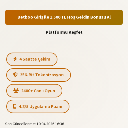
Betboo Giriş ile 1.500 TL Hoş Geldin Bonusu Al
Platformu Keşfet
4 Saatte Çekim
256-Bit Tokenizasyon
2400+ Canlı Oyun
4.8/5 Uygulama Puanı
Son Güncellenme:
10.04.2026 16:36