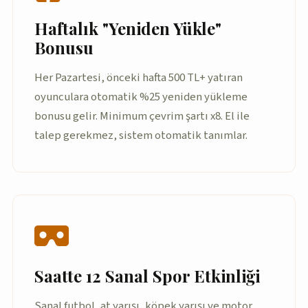
Haftalık "Yeniden Yükle"
Bonusu
Her Pazartesi, önceki hafta 500 TL+ yatıran
oyunculara otomatik %25 yeniden yükleme
bonusu gelir. Minimum çevrim şartı x8. El ile
talep gerekmez, sistem otomatik tanımlar.
Saatte 12 Sanal Spor Etkinliği
Sanal futbol, at yarışı, köpek yarışı ve motor