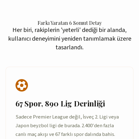
Farkı Yaratan 6 Somut Detay
Her biri, rakiplerin 'yeterli' dediği bir alanda,
kullanıcı deneyimini yeniden tanımlamak üzere
tasarlandı.
67 Spor, 890 Lig Derinliği
Sadece Premier League değil, İsveç 2. Ligi veya
Japon beyzbol ligi de burada. 2.400'den fazla
canlı maç akışı ve 67 farklı spor dalında bahis.