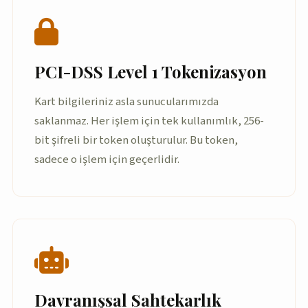
PCI-DSS Level 1 Tokenizasyon
Kart bilgileriniz asla sunucularımızda
saklanmaz. Her işlem için tek kullanımlık, 256-
bit şifreli bir token oluşturulur. Bu token,
sadece o işlem için geçerlidir.
Davranışsal Sahtekarlık