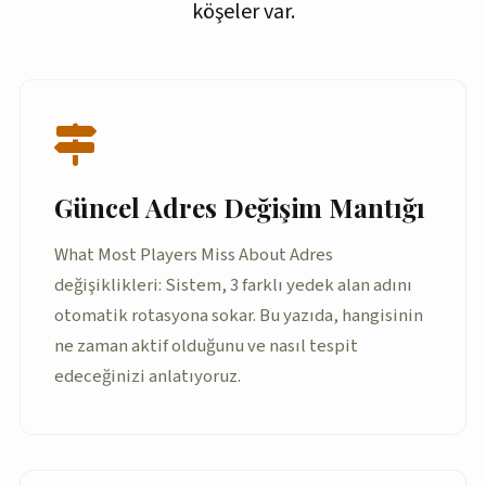
köşeler var.
Güncel Adres Değişim Mantığı
What Most Players Miss About Adres
değişiklikleri: Sistem, 3 farklı yedek alan adını
otomatik rotasyona sokar. Bu yazıda, hangisinin
ne zaman aktif olduğunu ve nasıl tespit
edeceğinizi anlatıyoruz.