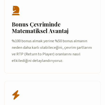
Bonus Çevriminde
Matematiksel Avantaj
%100 bonus almak yerine %50 bonus almanın
neden daha karlı olabileceğini, çevrim şartlarını
ve RTP (Return to Player) oranlarını nasıl
etkilediğini detaylandırıyoruz.