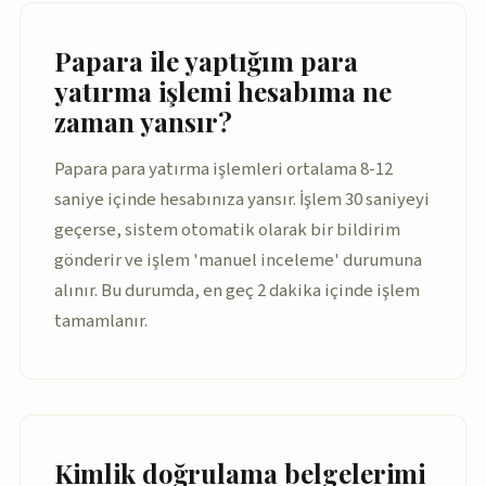
Papara ile yaptığım para
yatırma işlemi hesabıma ne
zaman yansır?
Papara para yatırma işlemleri ortalama 8-12
saniye içinde hesabınıza yansır. İşlem 30 saniyeyi
geçerse, sistem otomatik olarak bir bildirim
gönderir ve işlem 'manuel inceleme' durumuna
alınır. Bu durumda, en geç 2 dakika içinde işlem
tamamlanır.
Kimlik doğrulama belgelerimi