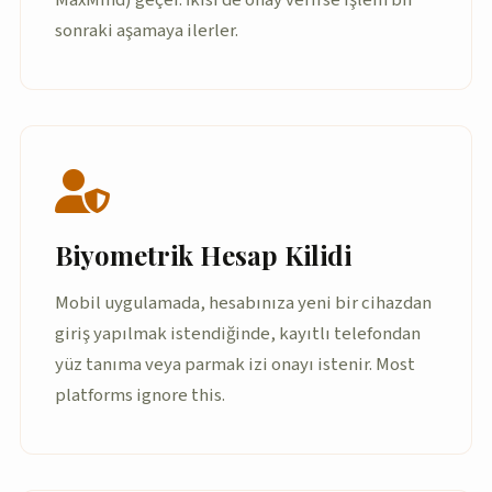
MaxMind) geçer. İkisi de onay verirse işlem bir
sonraki aşamaya ilerler.
Biyometrik Hesap Kilidi
Mobil uygulamada, hesabınıza yeni bir cihazdan
giriş yapılmak istendiğinde, kayıtlı telefondan
yüz tanıma veya parmak izi onayı istenir. Most
platforms ignore this.