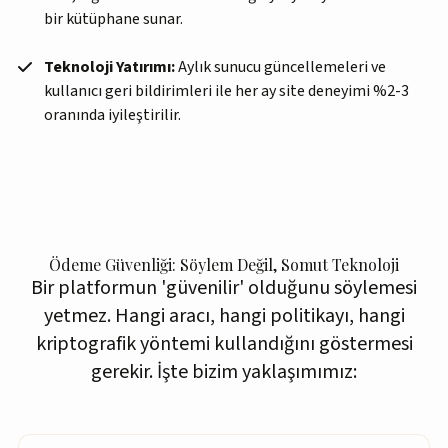
bir kütüphane sunar.
Teknoloji Yatırımı:
Aylık sunucu güncellemeleri ve
kullanıcı geri bildirimleri ile her ay site deneyimi %2-3
oranında iyileştirilir.
Ödeme Güvenliği: Söylem Değil, Somut Teknoloji
Bir platformun 'güvenilir' olduğunu söylemesi
yetmez. Hangi aracı, hangi politikayı, hangi
kriptografik yöntemi kullandığını göstermesi
gerekir. İşte bizim yaklaşımımız: