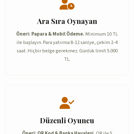
Ara Sıra Oynayan
Öneri: Papara & Mobil Ödeme.
Minimum 10 TL
ile başlayın. Para yatırma 8-12 saniye, çekim 2-4
saat. Hiçbir belge gerekmez. Günlük limit 5.000
TL.
Düzenli Oyuncu
Öneri: QR Kod & Banka Havalesi.
QR ile 5