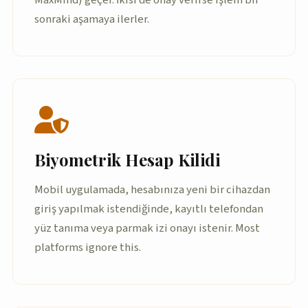
MaxMind) geçer. İkisi de onay verirse işlem bir
sonraki aşamaya ilerler.
Biyometrik Hesap Kilidi
Mobil uygulamada, hesabınıza yeni bir cihazdan
giriş yapılmak istendiğinde, kayıtlı telefondan
yüz tanıma veya parmak izi onayı istenir. Most
platforms ignore this.