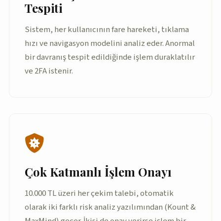
Tespiti
Sistem, her kullanıcının fare hareketi, tıklama
hızı ve navigasyon modelini analiz eder. Anormal
bir davranış tespit edildiğinde işlem duraklatılır
ve 2FA istenir.
Çok Katmanlı İşlem Onayı
10.000 TL üzeri her çekim talebi, otomatik
olarak iki farklı risk analiz yazılımından (Kount &