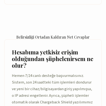
Belirsizliği Ortadan Kaldıran Net Cevaplar
Hesabıma yetkisiz erişim
olduğundan şüphelenirsem ne
olur?
Hemen 7/24 canlı desteğe başvurmalısınız.
Sistem, son 24 saatteki tüm işlemleri dondurur
ve yeni bir cihaz/bilgisayardan giriş yapılmışsa,
o IP adresi engellenir. Ayrıca, şüpheli işlemler
otomatik olarak Chargeback Shield yazılımımız