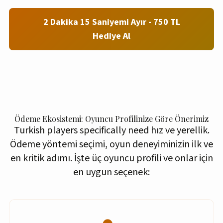
2 Dakika 15 Saniyemi Ayır - 750 TL
Hediye Al
Ödeme Ekosistemi: Oyuncu Profilinize Göre Önerimiz
Turkish players specifically need hız ve yerellik.
Ödeme yöntemi seçimi, oyun deneyiminizin ilk ve
en kritik adımı. İşte üç oyuncu profili ve onlar için
en uygun seçenek: