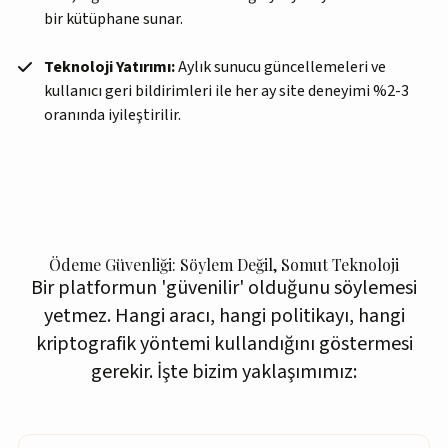
bir kütüphane sunar.
Teknoloji Yatırımı:
Aylık sunucu güncellemeleri ve
kullanıcı geri bildirimleri ile her ay site deneyimi %2-3
oranında iyileştirilir.
Ödeme Güvenliği: Söylem Değil, Somut Teknoloji
Bir platformun 'güvenilir' olduğunu söylemesi
yetmez. Hangi aracı, hangi politikayı, hangi
kriptografik yöntemi kullandığını göstermesi
gerekir. İşte bizim yaklaşımımız: