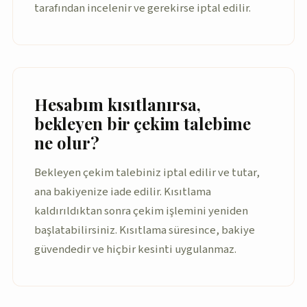
tarafından incelenir ve gerekirse iptal edilir.
Hesabım kısıtlanırsa,
bekleyen bir çekim talebime
ne olur?
Bekleyen çekim talebiniz iptal edilir ve tutar,
ana bakiyenize iade edilir. Kısıtlama
kaldırıldıktan sonra çekim işlemini yeniden
başlatabilirsiniz. Kısıtlama süresince, bakiye
güvendedir ve hiçbir kesinti uygulanmaz.