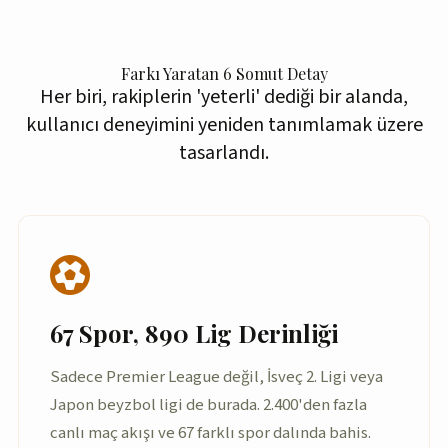
Farkı Yaratan 6 Somut Detay
Her biri, rakiplerin 'yeterli' dediği bir alanda,
kullanıcı deneyimini yeniden tanımlamak üzere
tasarlandı.
67 Spor, 890 Lig Derinliği
Sadece Premier League değil, İsveç 2. Ligi veya
Japon beyzbol ligi de burada. 2.400'den fazla
canlı maç akışı ve 67 farklı spor dalında bahis.