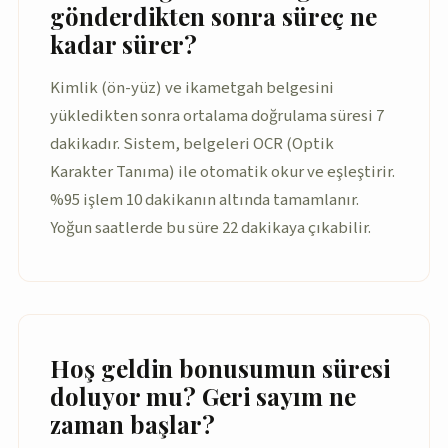
gönderdikten sonra süreç ne
kadar sürer?
Kimlik (ön-yüz) ve ikametgah belgesini
yükledikten sonra ortalama doğrulama süresi 7
dakikadır. Sistem, belgeleri OCR (Optik
Karakter Tanıma) ile otomatik okur ve eşleştirir.
%95 işlem 10 dakikanın altında tamamlanır.
Yoğun saatlerde bu süre 22 dakikaya çıkabilir.
Hoş geldin bonusumun süresi
doluyor mu? Geri sayım ne
zaman başlar?