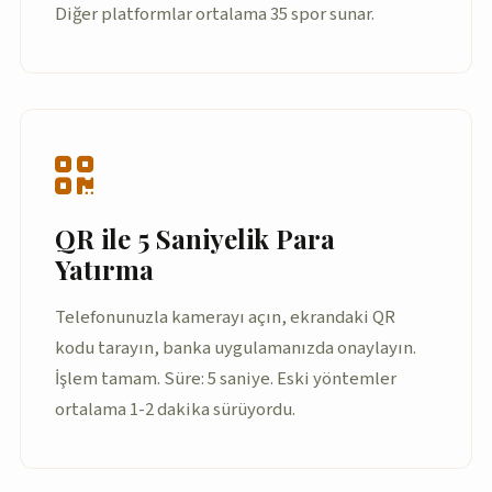
Diğer platformlar ortalama 35 spor sunar.
QR ile 5 Saniyelik Para
Yatırma
Telefonunuzla kamerayı açın, ekrandaki QR
kodu tarayın, banka uygulamanızda onaylayın.
İşlem tamam. Süre: 5 saniye. Eski yöntemler
ortalama 1-2 dakika sürüyordu.